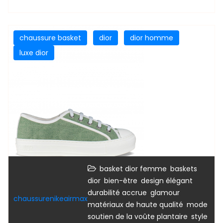
chaussure basket
dior
dior homme
luxe dior
,
basket dior femme
baskets
,
,
,
dior
bien-être
design élégant
,
,
durabilité accrue
glamour
chaussurenikeairmax
,
,
matériaux de haute qualité
mode
,
soutien de la voûte plantaire
style