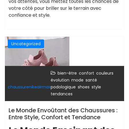
vos attentes, vous mettez toutes les chances de
votre côté pour briller sur le terrain avec
confiance et style.
Uncategorized
,
,
,
bien-être
confort
couleurs
,
,
évolution
mode
santé
,
,
,
chaussurenikeairmax
podologique
shoes
style
tendances
Le Monde Envoûtant des Chaussures :
Entre Style, Confort et Tendance