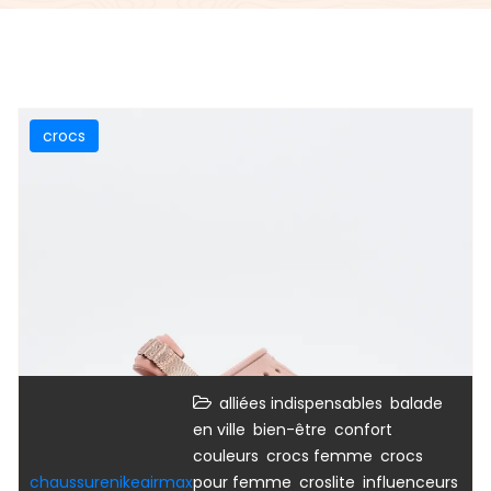
crocs
,
alliées indispensables
balade
,
,
,
en ville
bien-être
confort
,
,
couleurs
crocs femme
crocs
,
,
,
chaussurenikeairmax
pour femme
croslite
influenceurs