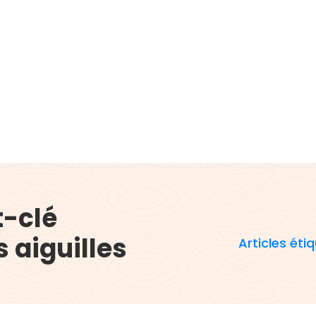
t-clé
s aiguilles
Articles éti