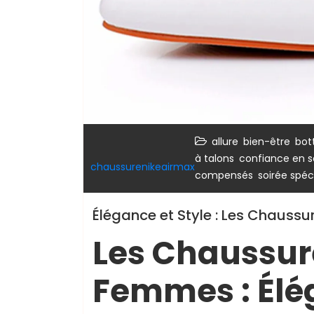
,
,
allure
bien-être
bott
,
à talons
confiance en s
chaussurenikeairmax
,
compensés
soirée spéc
Élégance et Style : Les Chauss
Les Chaussur
Femmes : Élég