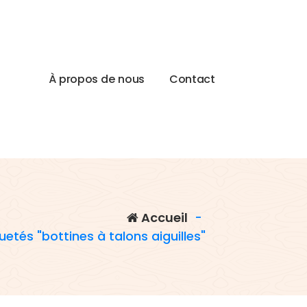
À
p
r
o
p
o
s
d
e
n
o
u
s
C
o
n
t
a
c
t
Accueil
-
quetés "bottines à talons aiguilles"