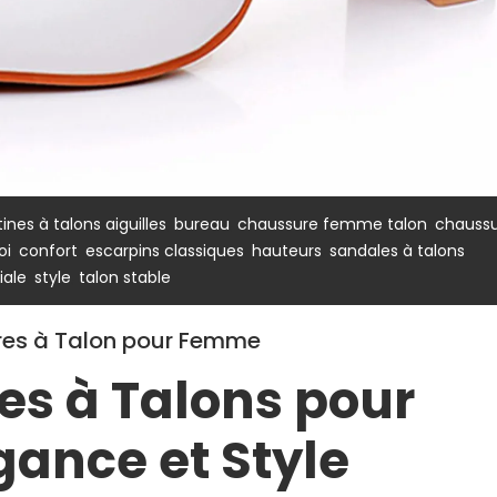
,
,
,
ines à talons aiguilles
bureau
chaussure femme talon
chaussu
,
,
,
,
oi
confort
escarpins classiques
hauteurs
sandales à talons
,
,
iale
style
talon stable
ures à Talon pour Femme
es à Talons pour
ance et Style