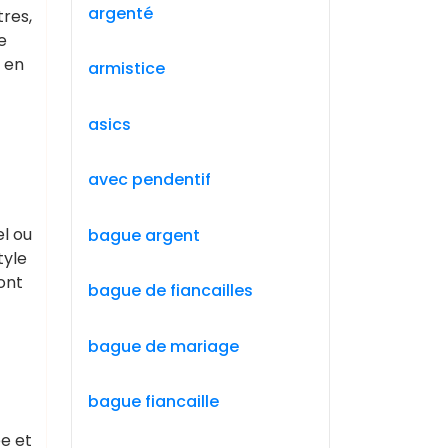
argenté
tres,
e
 en
armistice
asics
avec pendentif
el ou
bague argent
tyle
font
bague de fiancailles
bague de mariage
bague fiancaille
ée et