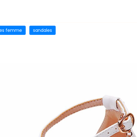
nes femme
sandales