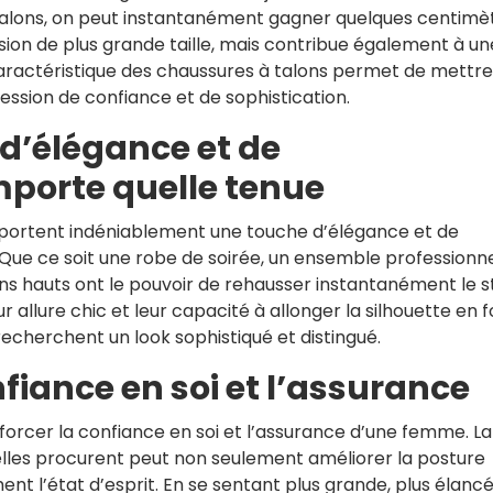
s talons, on peut instantanément gagner quelques centimè
ion de plus grande taille, mais contribue également à un
caractéristique des chaussures à talons permet de mettre
ression de confiance et de sophistication.
d’élégance et de
mporte quelle tenue
portent indéniablement une touche d’élégance et de
 Que ce soit une robe de soirée, un ensemble professionn
s hauts ont le pouvoir de rehausser instantanément le s
r allure chic et leur capacité à allonger la silhouette en 
recherchent un look sophistiqué et distingué.
nfiance en soi et l’assurance
forcer la confiance en soi et l’assurance d’une femme. La
lles procurent peut non seulement améliorer la posture
ent l’état d’esprit. En se sentant plus grande, plus élanc