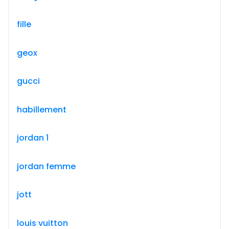
fille
geox
gucci
habillement
jordan 1
jordan femme
jott
louis vuitton