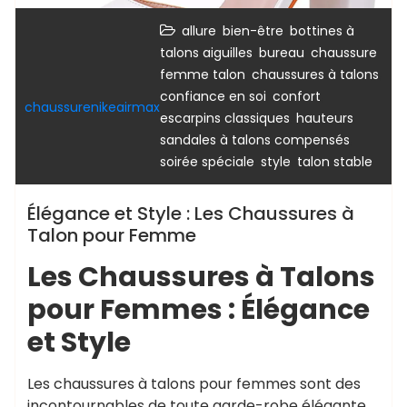
,
,
allure
bien-être
bottines à
,
,
talons aiguilles
bureau
chaussure
,
,
femme talon
chaussures à talons
,
,
confiance en soi
confort
chaussurenikeairmax
,
,
escarpins classiques
hauteurs
,
sandales à talons compensés
,
,
soirée spéciale
style
talon stable
Élégance et Style : Les Chaussures à
Talon pour Femme
Les Chaussures à Talons
pour Femmes : Élégance
et Style
Les chaussures à talons pour femmes sont des
incontournables de toute garde-robe élégante.