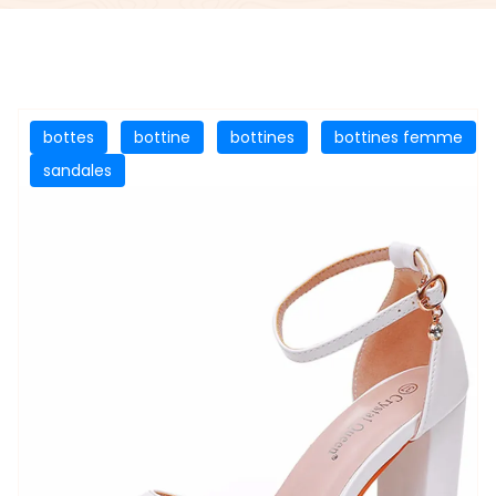
bottes
bottine
bottines
bottines femme
sandales