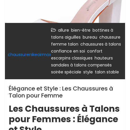
,
,
allure
bien-être
bottines à
,
,
talons aiguilles
bureau
chaussure
,
,
femme talon
chaussures à talons
,
,
confiance en soi
confort
chaussurenikeairmax
,
,
escarpins classiques
hauteurs
,
sandales à talons compensés
,
,
soirée spéciale
style
talon stable
Élégance et Style : Les Chaussures à
Talon pour Femme
Les Chaussures à Talons
pour Femmes : Élégance
et Style