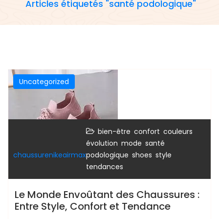
Articles étiquetés "santé podologique"
Uncategorized
,
,
,
bien-être
confort
couleurs
,
,
évolution
mode
santé
,
,
,
chaussurenikeairmax
podologique
shoes
style
tendances
Le Monde Envoûtant des Chaussures :
Entre Style, Confort et Tendance