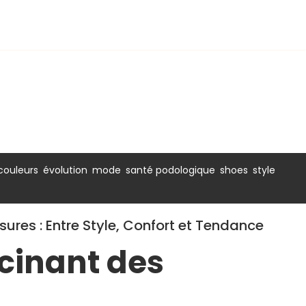
,
,
,
,
,
,
couleurs
évolution
mode
santé podologique
shoes
style
res : Entre Style, Confort et Tendance
cinant des