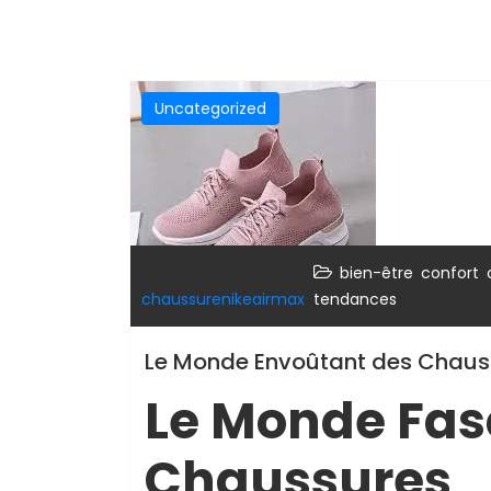
Uncategorized
,
,
bien-être
confort
chaussurenikeairmax
tendances
Le Monde Envoûtant des Chaussu
Le Monde Fas
Chaussures