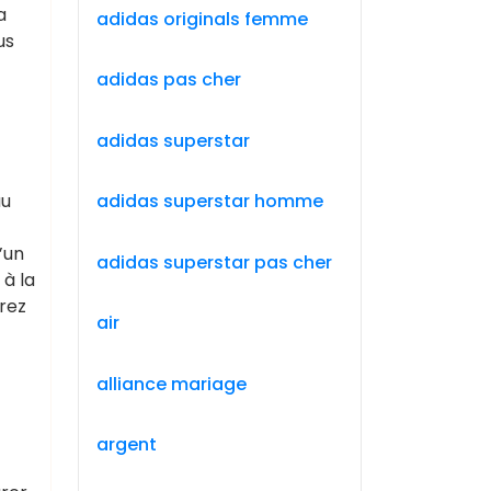
a
adidas originals femme
us
adidas pas cher
adidas superstar
au
adidas superstar homme
’un
adidas superstar pas cher
 à la
rez
air
alliance mariage
argent