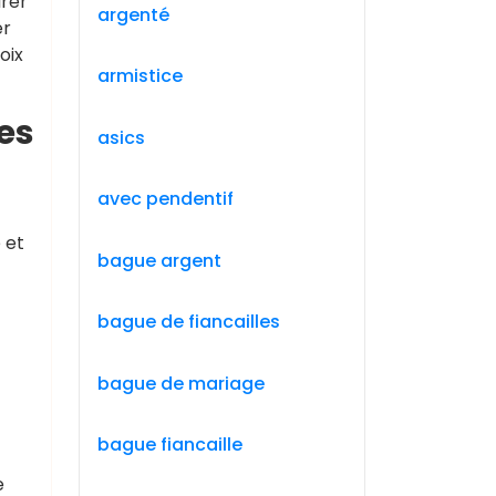
urer
argenté
er
oix
armistice
es
asics
avec pendentif
 et
bague argent
bague de fiancailles
bague de mariage
bague fiancaille
e