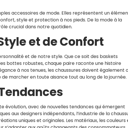
imples accessoires de mode. Elles représentent un élémen
onfort, style et protection à nos pieds. De la mode à la
rôle crucial dans notre quotidien.
tyle et de Confort
ersonnalité et de notre style. Que ce soit des baskets
es bottes robustes, chaque paire raconte une histoire
légance à nos tenues, les chaussures doivent également of
de marcher en toute aisance tout au long de la journée.
s Tendances
e évolution, avec de nouvelles tendances qui émergent
es aux designers indépendants, l’industrie de la chauss
ations uniques et originales. Les matériaux, les couleurs 
pour s’adapter aux goûts changeants des consommateurs.