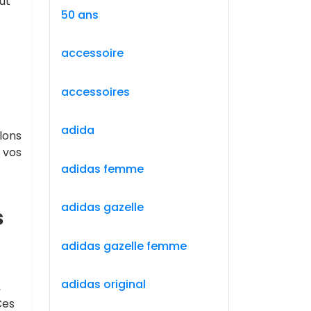
ut
50 ans
accessoire
accessoires
adida
lons
t vos
adidas femme
adidas gazelle
s
adidas gazelle femme
adidas original
,
Ces