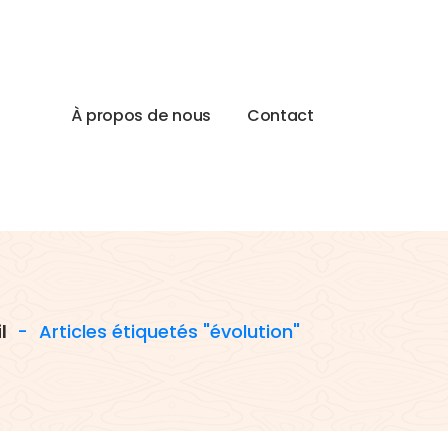
À
p
r
o
p
o
s
d
e
n
o
u
s
C
o
n
t
a
c
t
l
-
Articles étiquetés "évolution"