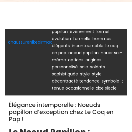
,
chemise en jean
chemise
,
,
habillée
chic
collection haut de
,
,
,
gamme
costume
couleurs
,
croatie
destination noeuds
,
,
papillon
événement formel
Uncategorized
,
,
évolution
formelle
hommes
chaussurenikeairmax
,
,
élégants
incontournable
le coq
,
,
en pap
noeud papillon
nouer soi-
,
,
,
même
options
origines
,
,
,
personnalisé
soie
soldats
,
,
sophistiquée
style
style
,
,
,
décontracté tendance
symbole
t
,
tenue occasionnelle
xixe siècle
Élégance intemporelle : Noeuds
papillon d’exception chez Le Coq en
Pap !