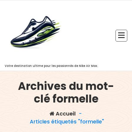
Aller
au
contenu
Votre destination ultime pour les passionnés de Nike Air Max.
Archives du mot-
clé formelle
Accueil
-
,
,
Articles étiquetés "formelle"
accessoire
armée royale
art
,
,
,
du noeud papillon
blazer
bois