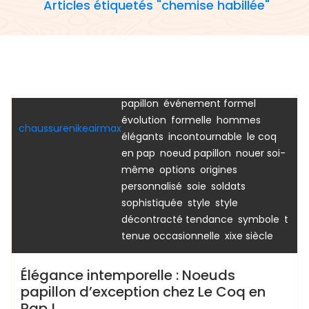
,
,
Articles étiquetés "chemise habillée"
accessoire
armée royale
art
,
,
,
du noeud papillon
blazer
bois
,
chemise en jean
chemise
,
,
habillée
chic
collection haut de
,
,
,
gamme
costume
couleurs
,
croatie
destination noeuds
,
,
papillon
événement formel
Uncategorized
,
,
évolution
formelle
hommes
chaussurenikeairmax
,
,
élégants
incontournable
le coq
,
,
en pap
noeud papillon
nouer soi-
,
,
,
même
options
origines
,
,
,
personnalisé
soie
soldats
,
,
sophistiquée
style
style
,
,
,
décontracté tendance
symbole
t
,
tenue occasionnelle
xixe siècle
Élégance intemporelle : Noeuds
papillon d’exception chez Le Coq en
Pap !