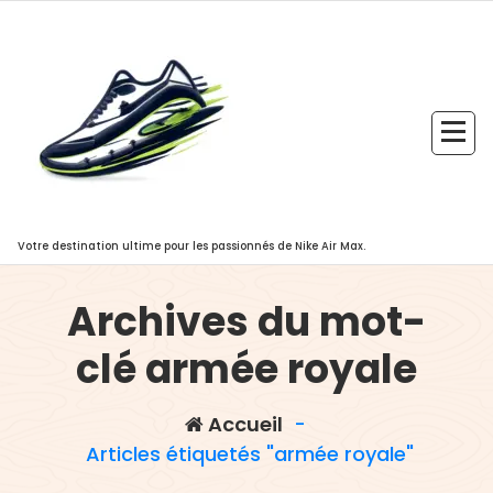
Aller
au
contenu
Votre destination ultime pour les passionnés de Nike Air Max.
Archives du mot-
clé armée royale
Accueil
-
,
,
Articles étiquetés "armée royale"
accessoire
armée royale
art
,
,
,
du noeud papillon
blazer
bois