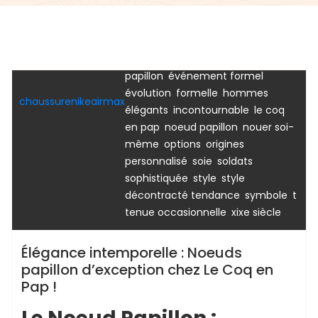
,
chemise en jean
chemise
,
,
habillée
chic
collection haut de
,
,
,
gamme
costume
couleurs
,
croatie
destination noeuds
,
,
papillon
événement formel
Uncategorized
,
,
évolution
formelle
hommes
chaussurenikeairmax
,
,
élégants
incontournable
le coq
,
,
en pap
noeud papillon
nouer soi-
,
,
,
même
options
origines
,
,
,
personnalisé
soie
soldats
,
,
sophistiquée
style
style
,
,
,
décontracté tendance
symbole
t
,
tenue occasionnelle
xixe siècle
Élégance intemporelle : Noeuds
papillon d’exception chez Le Coq en
Pap !