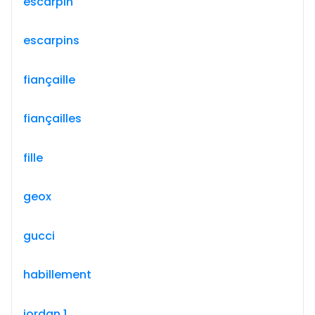
escarpin
escarpins
fiançaille
fiançailles
fille
geox
gucci
habillement
jordan 1