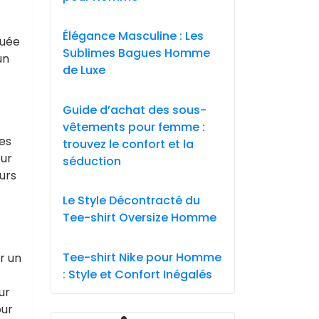
Élégance Masculine : Les
quée
Sublimes Bagues Homme
un
de Luxe
Guide d’achat des sous-
vêtements pour femme :
les
trouvez le confort et la
our
séduction
urs
Le Style Décontracté du
Tee-shirt Oversize Homme
Tee-shirt Nike pour Homme
r un
: Style et Confort Inégalés
ur
our