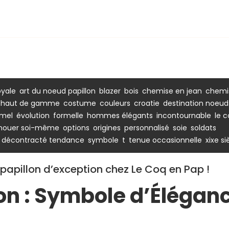
,
,
,
,
,
yale
art du noeud papillon
blazer
bois
chemise en jean
chemi
,
,
,
,
n haut de gamme
costume
couleurs
croatie
destination noeud
,
,
,
,
,
mel
évolution
formelle
hommes élégants
incontournable
le 
,
,
,
,
,
,
nouer soi-même
options
origines
personnalisé
soie
soldats
,
,
,
,
e décontracté tendance
symbole
t
tenue occasionnelle
xixe si
papillon d’exception chez Le Coq en Pap !
on : Symbole d’Élégan