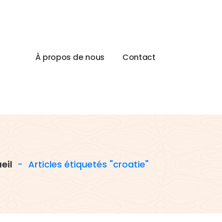
À
p
r
o
p
o
s
d
e
n
o
u
s
C
o
n
t
a
c
t
eil
-
Articles étiquetés "croatie"