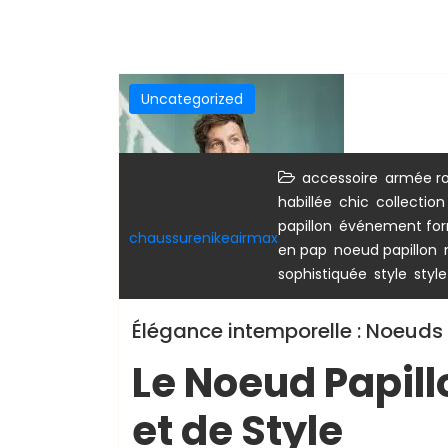
Uncategorized
,
accessoire
armée ro
,
,
habillée
chic
collectio
,
papillon
événement for
chaussurenikeairmax
,
,
en pap
noeud papillon
,
,
sophistiquée
style
styl
Élégance intemporelle : Noeuds 
Le Noeud Papill
et de Style