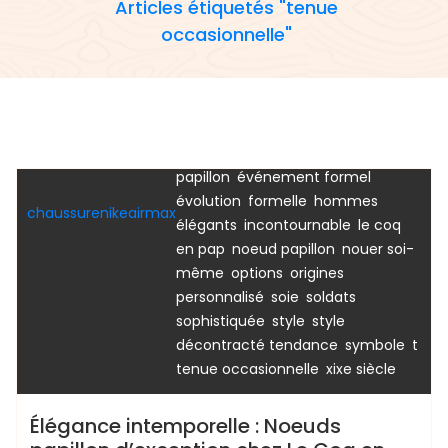
Articles étiquetés "tenue
,
,
occasionnelle"
accessoire
armée royale
art
,
,
,
du noeud papillon
blazer
bois
,
chemise en jean
chemise
,
,
habillée
chic
collection haut de
,
,
,
gamme
costume
couleurs
,
croatie
destination noeuds
,
,
papillon
événement formel
Uncategorized
,
,
évolution
formelle
hommes
chaussurenikeairmax
,
,
élégants
incontournable
le coq
,
,
en pap
noeud papillon
nouer soi-
,
,
,
même
options
origines
,
,
,
personnalisé
soie
soldats
,
,
sophistiquée
style
style
,
,
,
décontracté tendance
symbole
t
,
tenue occasionnelle
xixe siècle
Élégance intemporelle : Noeuds