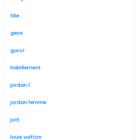
fille
geox
gucci
habillement
jordan 1
jordan femme
jott
louis vuitton