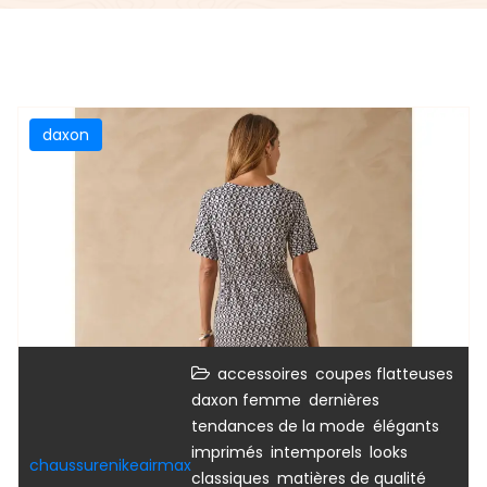
daxon
,
,
accessoires
coupes flatteuses
,
daxon femme
dernières
,
,
tendances de la mode
élégants
,
,
imprimés
intemporels
looks
chaussurenikeairmax
,
,
classiques
matières de qualité