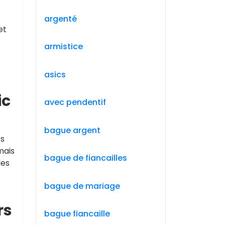
argenté
et
armistice
asics
ic
avec pendentif
bague argent
es
mais
bague de fiancailles
des
bague de mariage
rs
bague fiancaille