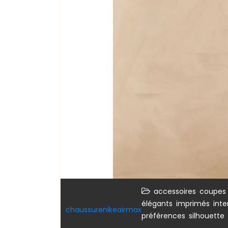
,
accessoires
coupes 
,
,
élégants
imprimés
int
chaussurenikeairmax
,
préférences
silhouette