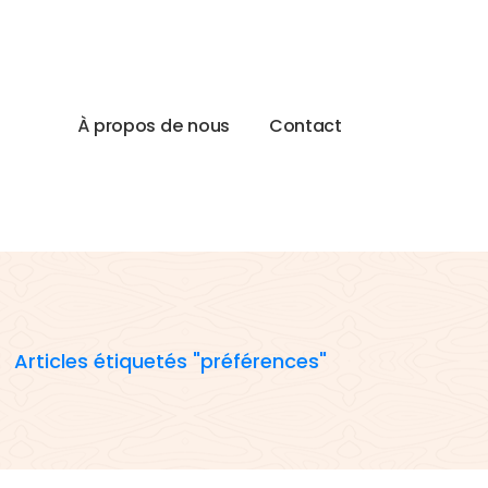
À
p
r
o
p
o
s
d
e
n
o
u
s
C
o
n
t
a
c
t
-
Articles étiquetés "préférences"