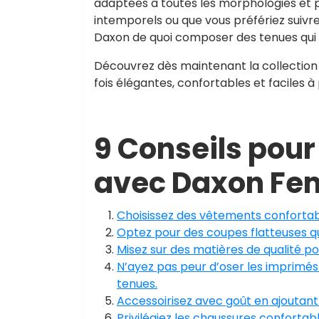
adaptées à toutes les morphologies et p
intemporels ou que vous préfériez suivr
Daxon de quoi composer des tenues qui r
Découvrez dès maintenant la collection
fois élégantes, confortables et faciles à
9 Conseils pour
avec Daxon F
Choisissez des vêtements confortabl
Optez pour des coupes flatteuses qu
Misez sur des matières de qualité po
N’ayez pas peur d’oser les imprimés 
tenues.
Accessoirisez avec goût en ajoutant
Privilégiez les chaussures conforta