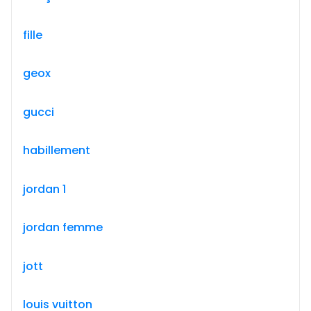
fille
geox
gucci
habillement
jordan 1
jordan femme
jott
louis vuitton