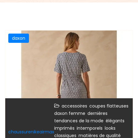
daxon
,
,
accessoires
coupes flatteuses
,
daxon femme
dernières
,
,
tendances de la mode
élégants
,
,
imprimés
intemporels
looks
chaussurenikeairmax
,
,
classiques
matières de qualité