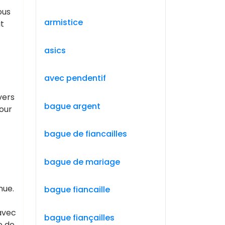
ous
armistice
it
asics
avec pendentif
vers
bague argent
pour
bague de fiancailles
bague de mariage
nue.
bague fiancaille
 avec
bague fiançailles
e de