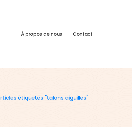
À
p
r
o
p
o
s
d
e
n
o
u
s
C
o
n
t
a
c
t
rticles étiquetés "talons aiguilles"