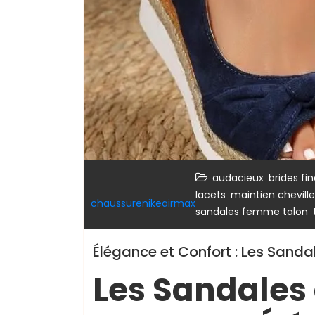
,
audacieux
brides fi
,
lacets
maintien cheville
chaussurenikeairmax
,
sandales femme talon
Élégance et Confort : Les Sand
Les Sandales 