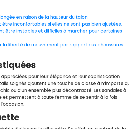
ngée en raison de la hauteur du talon.
être inconfortables si elles ne sont pas bien ajustées.
nt être instables et difficiles à marcher pour certaines
er la liberté de mouvement par rapport aux chaussures
istiquées
appréciées pour leur élégance et leur sophistication
étails soignés ajoutent une touche de classe à n’importe q
ée chic ou d’un ensemble plus décontracté. Les sandales à
e et permettent à toute femme de se sentir à la fois
 l’occasion.
uette
iable d’allonger la silhouette. En effet, en ajoutant de la