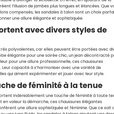
éent l’illusion de jambes plus longues et élancées. Que v
talons compensés, les sandales à talon sont un choix parfa
onner une allure élégante et sophistiquée.
ortent avec divers styles de
rès polyvalentes, car elles peuvent être portées avec di
robe élégante pour une soirée chic, un jean décontracté 
leur pour une allure professionnelle, ces chaussures
s. Leur capacité à s’harmoniser avec une variété de
lles qui aiment expérimenter et jouer avec leur style.
che de féminité à la tenue
rtent indéniablement une touche de féminité à toute te
nt en valeur la démarche, ces chaussures élégantes
nfèrent une allure sophistiquée et féminine. Que ce soit
ou une jupe fluide, les sandales à talons ajoutent une dos