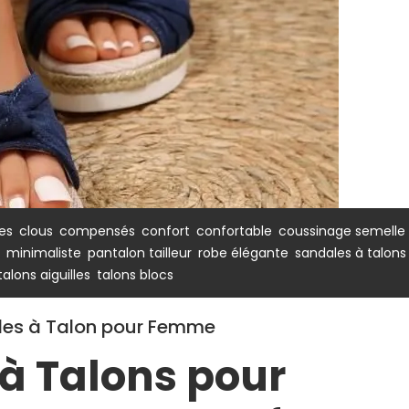
,
,
,
,
,
,
nes
clous
compensés
confort
confortable
coussinage semelle
,
,
,
,
,
minimaliste
pantalon tailleur
robe élégante
sandales à talons
,
talons aiguilles
talons blocs
ales à Talon pour Femme
à Talons pour