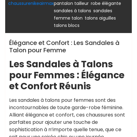
,
,
chaussurenikeairmax
pantalon tailleur
robe élégante
,
sandales à talons
sandales
,
,
femme talon
talons aiguilles
talons blocs
Élégance et Confort : Les Sandales à
Talon pour Femme
Les Sandales à Talons
pour Femmes : Élégance
et Confort Réunis
Les sandales à talons pour femmes sont des
incontournables de toute garde-robe féminine.
Alliant élégance et confort, ces chaussures sont
parfaites pour ajouter une touche de
sophistication à n’importe quelle tenue, que ce
soit pour une soirée chic ou une journée