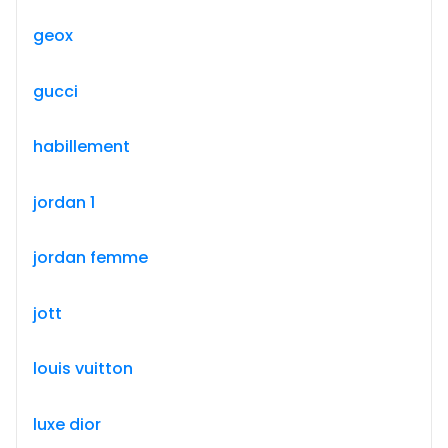
geox
gucci
habillement
jordan 1
jordan femme
jott
louis vuitton
luxe dior