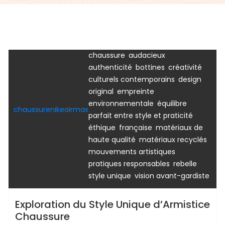
,
alternative moderne et stylée
,
amateurs de mode
armistice
,
,
chaussure
audacieux
armistice
,
,
,
authenticité
bottines
créativité
,
culturels contemporains
design
,
original
empreinte
,
environnementale
équilibre
chaussurenikeairmax
,
parfait entre style et praticité
,
,
éthique
française
matériaux de
,
,
haute qualité
matériaux recyclés
,
mouvements artistiques
,
,
pratiques responsables
rebelle
,
style unique
vision avant-gardiste
Exploration du Style Unique d’Armistice
Chaussure