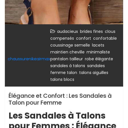
,
,
,
audacieux
brides fines
clous
,
,
,
compensés
confort
confortable
,
,
coussinage semelle
lacets
,
,
maintien cheville
minimaliste
,
,
chaussurenikeairmax
pantalon tailleur
robe élégante
,
sandales à talons
sandales
,
,
femme talon
talons aiguilles
talons blocs
Élégance et Confort : Les Sandales à
Talon pour Femme
Les Sandales à Talons
pour Femmes : Élégance