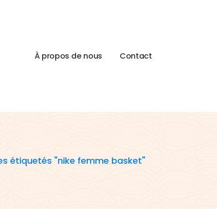
À
p
r
o
p
o
s
d
e
n
o
u
s
C
o
n
t
a
c
t
les étiquetés "nike femme basket"