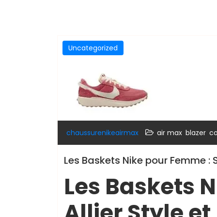
Uncategorized
,
,
chaussurenikeairmax
air max
blazer
co
Les Baskets Nike pour Femme : 
Les Baskets 
Allier Style 