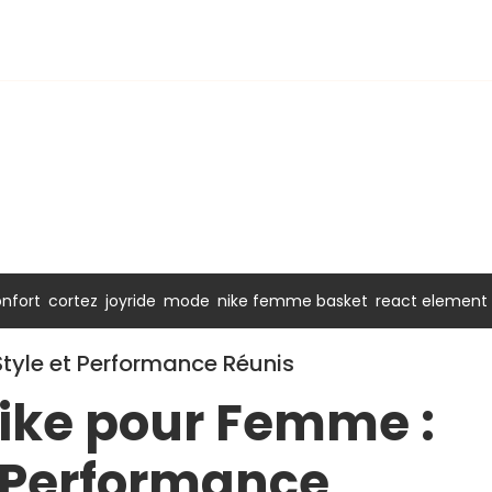
,
,
,
,
,
nfort
cortez
joyride
mode
nike femme basket
react element
Style et Performance Réunis
Nike pour Femme :
et Performance