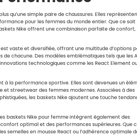
lus qu’une simple paire de chaussures. Elles représenten
erformance pour les femmes du monde entier. Que ce soit
s baskets Nike offrent une combinaison parfaite de confort,
 vaste et diversifiée, offrant une multitude d’options p
s de chacune. Des modèles emblématiques tels que les A
es innovations technologiques comme les React Element ou
nt à la performance sportive. Elles sont devenues un élé
ne et streetwear des femmes modernes. Associées à des
istiquées, les baskets Nike ajoutent une touche tendan
t, les baskets Nike pour femme intègrent également des
n confort optimal et des performances supérieures. Que 
té des semelles en mousse React ou l’adhérence optimale d