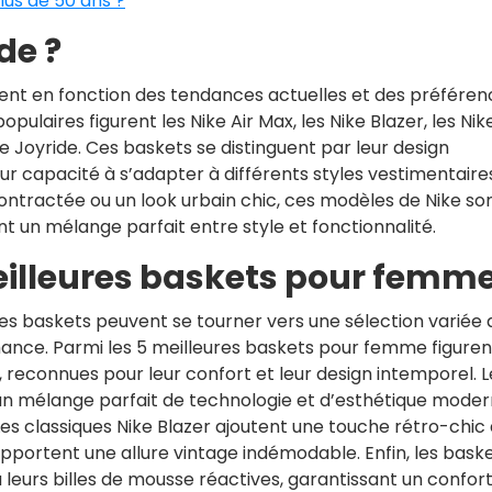
us de 50 ans ?
de ?
ient en fonction des tendances actuelles et des préféren
opulaires figurent les Nike Air Max, les Nike Blazer, les Nik
ke Joyride. Ces baskets se distinguent par leur design
eur capacité à s’adapter à différents styles vestimentaire
contractée ou un look urbain chic, ces modèles de Nike so
t un mélange parfait entre style et fonctionnalité.
meilleures baskets pour femme
es baskets peuvent se tourner vers une sélection variée 
rmance. Parmi les 5 meilleures baskets pour femme figuren
 reconnues pour leur confort et leur design intemporel. L
n mélange parfait de technologie et d’esthétique moder
 Les classiques Nike Blazer ajoutent une touche rétro-chic
apportent une allure vintage indémodable. Enfin, les bask
 leurs billes de mousse réactives, garantissant un confor