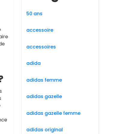
50 ans
e
accessoire
aire
de
accessoires
adida
?
adidas femme
s
adidas gazelle
s
e
adidas gazelle femme
ance
adidas original