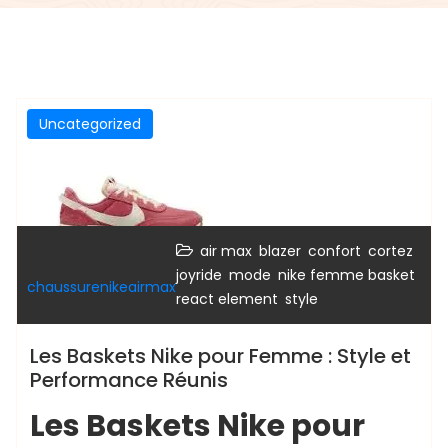
Uncategorized
,
,
,
,
air max
blazer
confort
cortez
,
,
,
joyride
mode
nike femme basket
chaussurenikeairmax
,
react element
style
Les Baskets Nike pour Femme : Style et
Performance Réunis
Les Baskets Nike pour