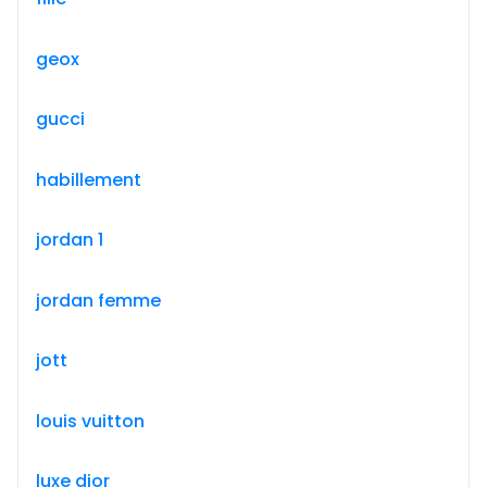
geox
gucci
habillement
jordan 1
jordan femme
jott
louis vuitton
luxe dior