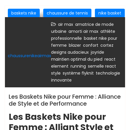
baskets nike
chaussure de tennis
nike basket
nike femme
nike sport
sport
,
air max
amatrice de mode
sport femme
,
,
urbaine
amorti air max
athlète
,
professionnelle
basket nike pour
,
,
,
,
femme
blazer
confort
cortez
,
,
designs audacieux
joyride
chaussurenikeairmax
,
maintien optimal du pied
react
,
,
,
element
running
semelle react
,
,
style
système flyknit
technologie
innovante
Les Baskets Nike pour Femme : Alliance
de Style et de Performance
Les Baskets Nike pour
Femme : Alliant Style et