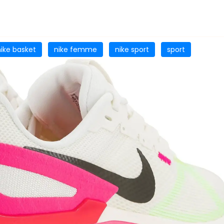
nike basket
nike femme
nike sport
sport