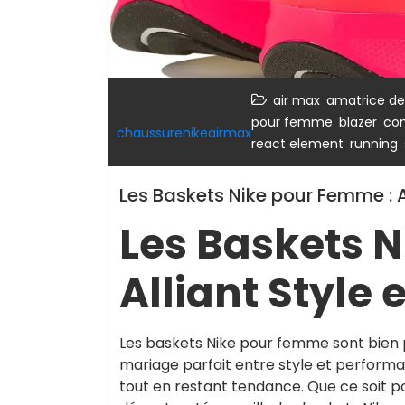
,
air max
amatrice d
,
,
pour femme
blazer
con
chaussurenikeairmax
,
,
react element
running
Les Baskets Nike pour Femme : A
Les Baskets 
Alliant Style
Les baskets Nike pour femme sont bien p
mariage parfait entre style et performanc
tout en restant tendance. Que ce soit 