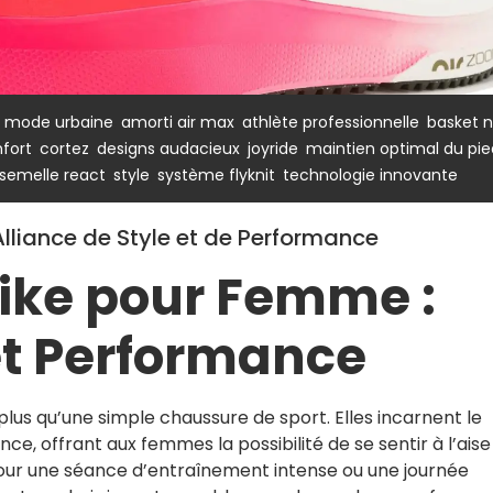
,
,
,
e mode urbaine
amorti air max
athlète professionnelle
basket n
,
,
,
,
fort
cortez
designs audacieux
joyride
maintien optimal du pie
,
,
,
semelle react
style
système flyknit
technologie innovante
lliance de Style et de Performance
Nike pour Femme :
 et Performance
lus qu’une simple chaussure de sport. Elles incarnent le
e, offrant aux femmes la possibilité de se sentir à l’aise
pour une séance d’entraînement intense ou une journée