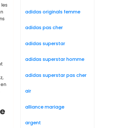
 les
adidas originals femme
un
ins
adidas pas cher
adidas superstar
adidas superstar homme
nt
adidas superstar pas cher
z,
 en
air
s
alliance mariage
le
argent