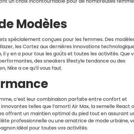
e sont un choix incontournable pour de nombreuses femme
 de Modèles
ets spécialement conçues pour les femmes. Des modèle
Blazer, les Cortez aux dernières innovations technologiqu
l y en a pour tous les goûts et toutes les activités. Que 
performantes, des sneakers lifestyle tendance ou des
, Nike a ce qu’il vous faut.
formance
emme, c’est leur combinaison parfaite entre confort et
nnovantes telles que l’amorti Air Max, la semelle React 
es offrent un maintien optimal du pied tout en assurant u
hlète professionnelle ou une amatrice de mode urbaine, v
agnon idéal pour toutes vos activités.