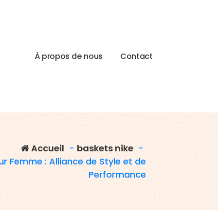
À
p
r
o
p
o
s
d
e
n
o
u
s
C
o
n
t
a
c
t
Accueil
-
baskets nike
-
ur Femme : Alliance de Style et de
Performance