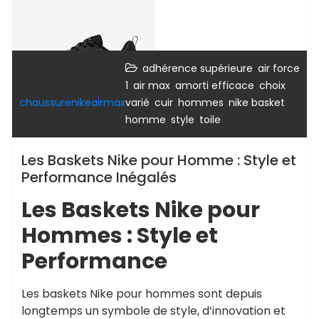
,
adhérence supérieure
air force
,
,
,
1
air max
amorti efficace
choix
,
,
,
chaussurenikeairmax
varié
cuir
hommes
nike basket
,
,
homme
style
toile
Les Baskets Nike pour Homme : Style et
Performance Inégalés
Les Baskets Nike pour
Hommes : Style et
Performance
Les baskets Nike pour hommes sont depuis
longtemps un symbole de style, d’innovation et