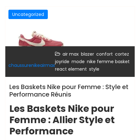
Uncategorized
,
,
,
,
air max
blazer
confort
cortez
,
,
,
joyride
mode
nike femme basket
chaussurenikeairmax
,
react element
style
Les Baskets Nike pour Femme : Style et
Performance Réunis
Les Baskets Nike pour
Femme : Allier Style et
Performance