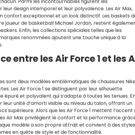
chacun. Parmi les incontournables figurent les
leur design intemporel et leur polyvalence. Les Air Max,
un confort exceptionnel et un look distinctif. Les baskets d
e joueur de basketball Michael Jordan, restent égaleme
akers. Enfin, les collections spéciales telles que les
s marques renommées ajoutent une touche unique à la
.
ce entre les Air Force 1 et les A
mmes sont deux modèles emblématiques de chaussures Nike
es. Les Air Force 1 se distinguent par leur silhouette
le épuré et polyvalent qui s’adapte à toutes les tenues. E
eur unité d’amorti visible au niveau du talon, offrant un
s supérieure. Alors que les Air Force 1 mettent l’accent 
 les Air Max privilégient le confort et la performance grâc
aque modèle a son propre attrait et convient à des styles
mes en quête de style et de fonctionnalité.