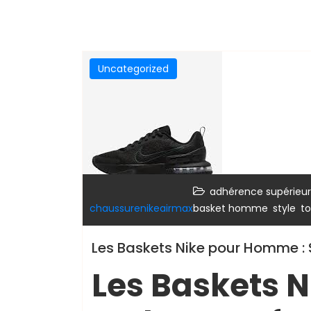
Uncategorized
adhérence supérieu
,
,
chaussurenikeairmax
basket homme
style
to
Les Baskets Nike pour Homme : 
Les Baskets 