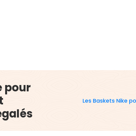
e pour
t
Les Baskets Nike p
égalés