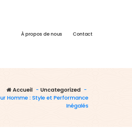
À
p
r
o
p
o
s
d
e
n
o
u
s
C
o
n
t
a
c
t
Accueil
-
Uncategorized
-
our Homme : Style et Performance
Inégalés