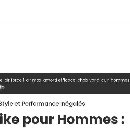
,
,
,
,
,
,
re
air force 1
air max
amorti efficace
choix varié
cuir
hommes
ile
Style et Performance Inégalés
Nike pour Hommes :