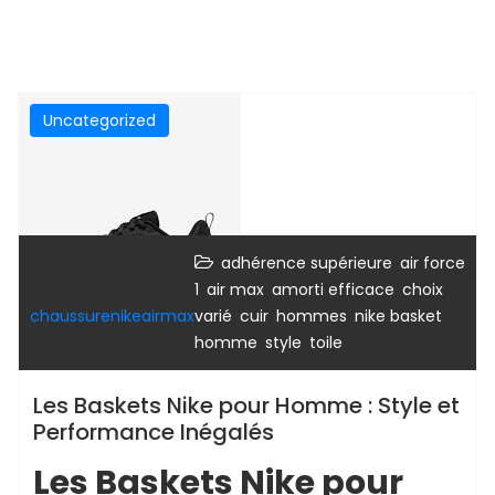
Uncategorized
,
adhérence supérieure
air force
,
,
,
1
air max
amorti efficace
choix
,
,
,
chaussurenikeairmax
varié
cuir
hommes
nike basket
,
,
homme
style
toile
Les Baskets Nike pour Homme : Style et
Performance Inégalés
Les Baskets Nike pour