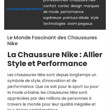
professionnels
chaussure nike
,
,
,
confort
cortez
design
marques
chaussurenikeairmax
,
de mode
performance
,
,
,
supérieure
pointure idéale
style
,
technologies
zoom pegasus
Le Monde Fascinant des Chaussures
Nike
La Chaussure Nike : Allier
Style et Performance
Les chaussures Nike sont depuis longtemps un
symbole de style, d’innovation et de
performance. Que ce soit pour le sport ou pour
la mode urbaine, les chaussures Nike sont
appréciées par des millions de personnes à
travers le monde pour leur qualité inégalée et