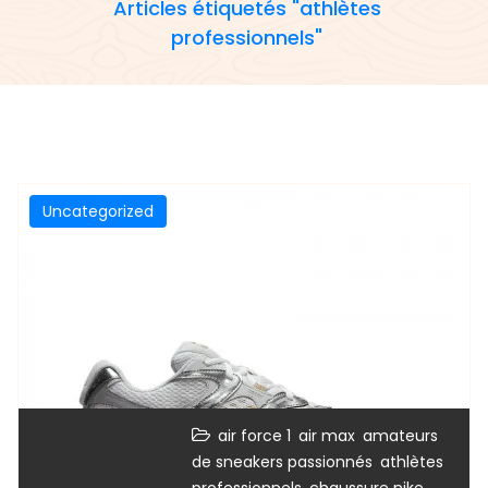
Articles étiquetés "athlètes
professionnels"
Uncategorized
,
,
air force 1
air max
amateurs
,
de sneakers passionnés
athlètes
,
,