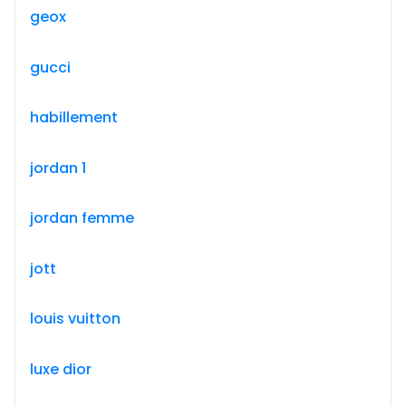
geox
gucci
habillement
jordan 1
jordan femme
jott
louis vuitton
luxe dior