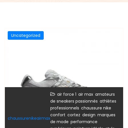
Uncategorized
,
,
air force 1
air max
amateurs
,
de sneakers passionnés
athlètes
,
,
professionnels
chaussure nike
,
,
,
confort
cortez
design
marques
chaussurenikeairmax
,
de mode
performance