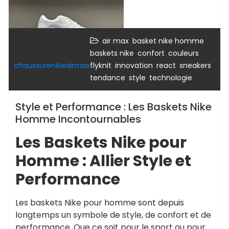
,
,
air max
basket nike homme
,
,
,
baskets nike
confort
couleurs
,
,
,
chaussurenikeairmax
flyknit
innovation
react
sneakers
,
,
tendance
style
technologie
Style et Performance : Les Baskets Nike
Homme Incontournables
Les Baskets Nike pour
Homme : Allier Style et
Performance
Les baskets Nike pour homme sont depuis
longtemps un symbole de style, de confort et de
performance. Que ce soit pour le sport ou pour