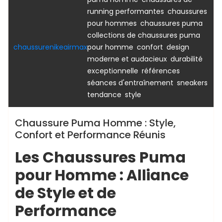
,
running performantes
chaussures
,
,
pour hommes
chaussures puma
collections de chaussures puma
,
,
chaussurenikeairmax
pour homme
confort
design
,
moderne et audacieux
durabilité
,
,
exceptionnelle
références
,
séances d'entraînement
sneakers
,
tendance
style
Chaussure Puma Homme : Style,
Confort et Performance Réunis
Les Chaussures Puma
pour Homme : Alliance
de Style et de
Performance