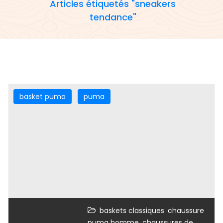
Articles étiquetés "sneakers
tendance"
basket puma
puma
,
baskets classiques
chaussure
,
puma homme
chaussures de