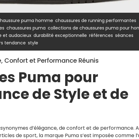
,
,
haussure puma homme
chaussures de running performantes
,
,
es
chaussures puma
collections de chaussures puma pour h
,
,
,
 et audacieux
durabilité exceptionnelle
références
séances
,
rs tendance
style
 Confort et Performance Réunis
es Puma pour
nce de Style et de
synonymes d’élégance, de confort et de performance. 
articles de sport, la marque Puma s’est imposée comme l