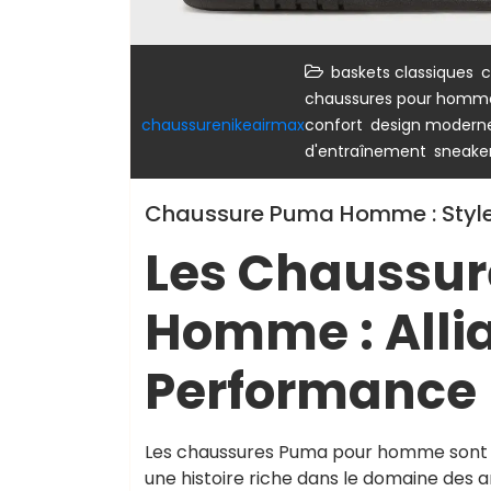
,
baskets classiques
c
chaussures pour homm
,
chaussurenikeairmax
confort
design moderne
,
d'entraînement
sneake
Chaussure Puma Homme : Style,
Les Chaussur
Homme : Allia
Performance
Les chaussures Puma pour homme sont 
une histoire riche dans le domaine des 