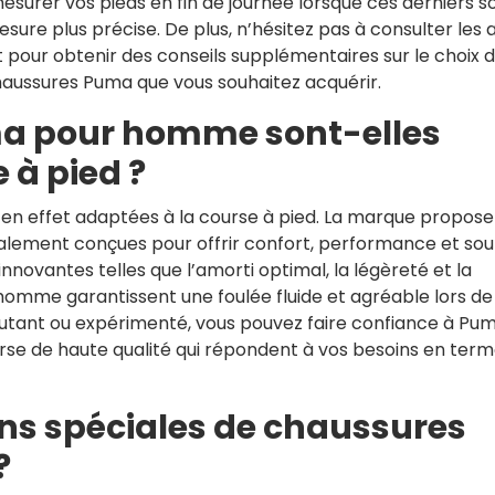
rer vos pieds en fin de journée lorsque ces derniers s
ure plus précise. De plus, n’hésitez pas à consulter les a
t pour obtenir des conseils supplémentaires sur le choix d
chaussures Puma que vous souhaitez acquérir.
a pour homme sont-elles
 à pied ?
n effet adaptées à la course à pied. La marque propose
lement conçues pour offrir confort, performance et sou
nnovantes telles que l’amorti optimal, la légèreté et la
 homme garantissent une foulée fluide et agréable lors de
utant ou expérimenté, vous pouvez faire confiance à Pu
rse de haute qualité qui répondent à vos besoins en ter
ions spéciales de chaussures
?