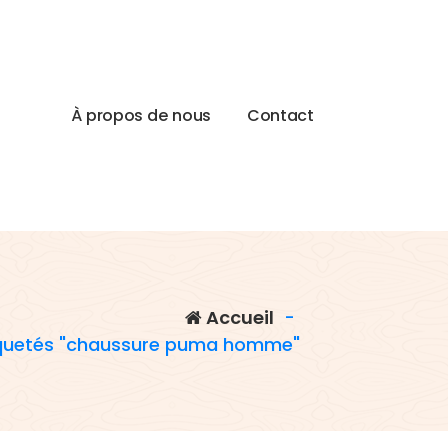
À
p
r
o
p
o
s
d
e
n
o
u
s
C
o
n
t
a
c
t
Accueil
-
tiquetés "chaussure puma homme"