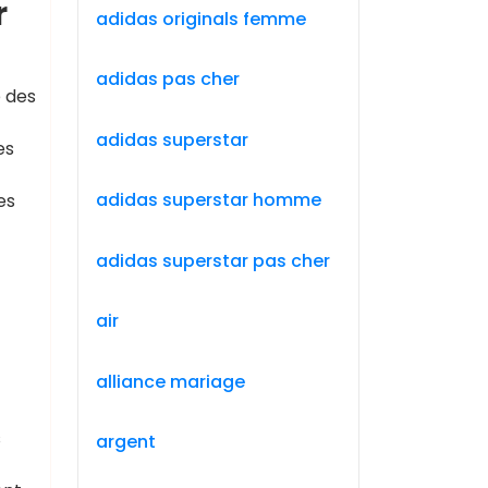
r
adidas originals femme
adidas pas cher
 des
adidas superstar
es
adidas superstar homme
es
adidas superstar pas cher
air
alliance mariage
s
argent