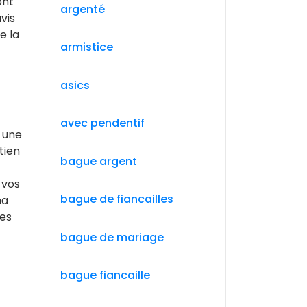
ont
argenté
vis
e la
armistice
asics
avec pendentif
 une
tien
bague argent
 vos
bague de fiancailles
ma
mes
bague de mariage
bague fiancaille