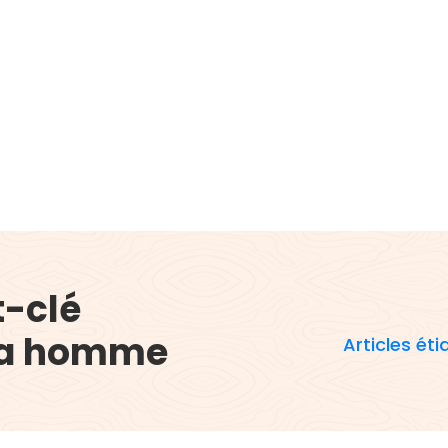
t-clé
ma homme
Articles é