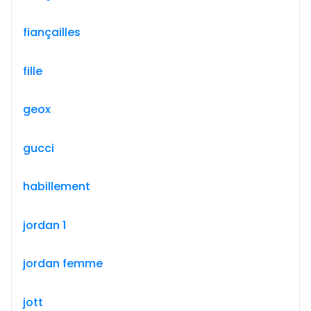
fiançailles
fille
geox
gucci
habillement
jordan 1
jordan femme
jott