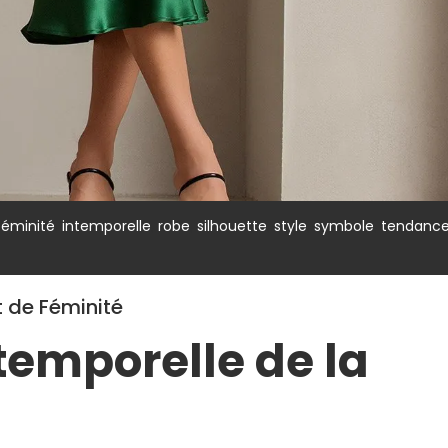
,
,
,
,
,
,
féminité
intemporelle
robe
silhouette
style
symbole
tendanc
t de Féminité
temporelle de la