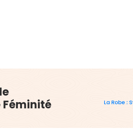
le
e Féminité
La Robe : 