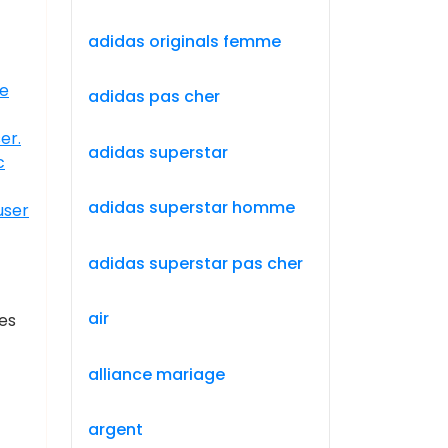
adidas originals femme
de
adidas pas cher
er.
adidas superstar
c
adidas superstar homme
user
adidas superstar pas cher
air
les
alliance mariage
argent