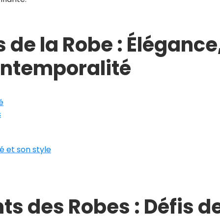
 de la Robe : Élégance
Intemporalité
é
s
é et son style
ts des Robes : Défis d