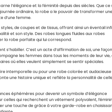
ne l’élégance et la féminité depuis des siècles. Que ce 
ournée ordinaire, la robe a le pouvoir de transformer un
tte d’une femme.
tyles, de coupes et de tissus, offrant ainsi un éventail infi
alité et son style. Des robes longues fluides aux robes
 la robe parfaite qui lui correspond.
 s’habiller. C’est un acte d’affirmation de soi, une faço
ccompagne les femmes dans tous les moments de leur vie,
aires où elles veulent simplement se sentir spéciales.
ire intemporelle ou pour une robe colorée et audacieuse 
nte une histoire unique et reflète la personnalité de celle
dances éphémères pour devenir un symbole d’élégance
pour celles qui recherchent un vêtement polyvalent, fémini
ter une touche de grâce à votre garde-robe en choisissan
nfiante.