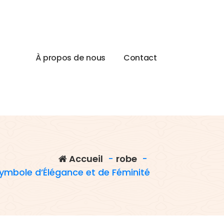
À
p
r
o
p
o
s
d
e
n
o
u
s
C
o
n
t
a
c
t
Accueil
-
robe
-
Symbole d’Élégance et de Féminité