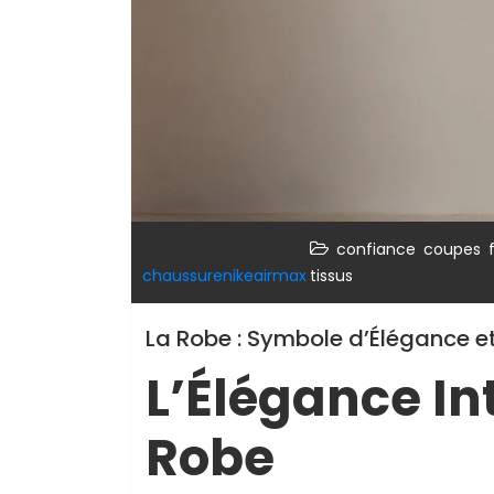
,
,
confiance
coupes
chaussurenikeairmax
tissus
La Robe : Symbole d’Élégance e
L’Élégance In
Robe