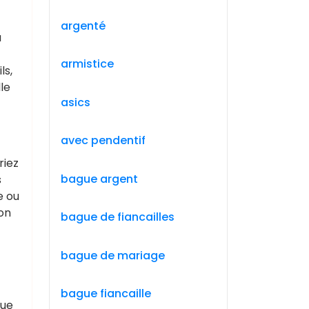
argenté
a
armistice
ls,
le
asics
avec pendentif
riez
bague argent
s
e ou
son
bague de fiancailles
bague de mariage
bague fiancaille
Que