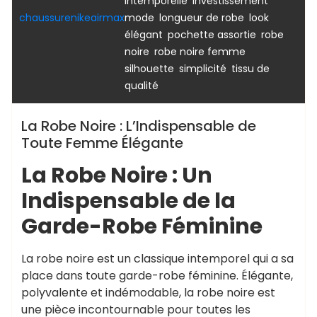
,
intemporelle
investissement
,
,
chaussurenikeairmax
mode
longueur de robe
look
,
,
élégant
pochette assortie
robe
,
,
noire
robe noire femme
,
,
silhouette
simplicité
tissu de
qualité
La Robe Noire : L’Indispensable de
Toute Femme Élégante
La Robe Noire : Un
Indispensable de la
Garde-Robe Féminine
La robe noire est un classique intemporel qui a sa
place dans toute garde-robe féminine. Élégante,
polyvalente et indémodable, la robe noire est
une pièce incontournable pour toutes les