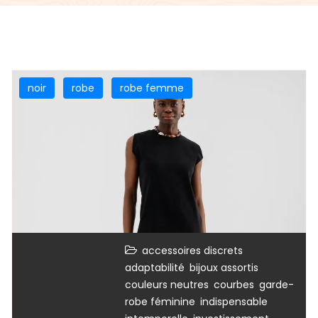
noir
robe
robe femme
,
accessoires discrets
,
,
adaptabilité
bijoux assortis
,
,
couleurs neutres
courbes
garde-
,
,
robe féminine
indispensable