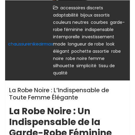
,
accessoires discrets
,
,
adaptabilité
bijoux assortis
,
,
couleurs neutres
courbes
garde-
,
,
robe féminine
indispensable
,
intemporelle
investissement
,
,
chaussurenikeairmax
mode
longueur de robe
look
,
,
élégant
pochette assortie
robe
,
,
noire
robe noire femme
,
,
silhouette
simplicité
tissu de
qualité
La Robe Noire : L’Indispensable de
Toute Femme Élégante
La Robe Noire : Un
Indispensable de la
Garde-Robe Féminine