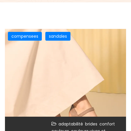
compensees
sandales
,
,
,
adaptabilité
brides
confort
,
couleurs
couleurs vives et