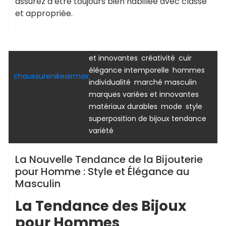
assurez d’être toujours bien habillée avec classe
,
,
accessoires
adaptabilité
et appropriée.
,
,
,
argent massif
bagues
bijouterie
,
,
bijouterie homme
bijoux
,
bracelets
collections diversifiées
,
,
,
et innovantes
créativité
cuir
bijou
bijouterie
bijoutier
pour femme
,
,
élégance intemporelle
hommes
chaussurenikeairmax
,
,
individualité
marché masculin
,
marques variées et innovantes
,
,
,
matériaux durables
mode
style
,
superposition de bijoux tendance
variété
La Nouvelle Tendance de la Bijouterie
pour Homme : Style et Élégance au
Masculin
La Tendance des Bijoux
pour Hommes