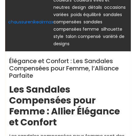
,
,
,
neutres
design
détails
occasions
,
,
variées
poids équilibré
sandales
,
chaussurenikeairmax
compensées
sandales
,
,
compensées femme
silhouette
,
,
style
talon compensé
variété de
designs
Élégance et Confort : Les Sandales
Compensées pour Femme, l’Alliance
Parfaite
Les Sandales
Compensées pour
Femme : Allier Élégance
et Confort