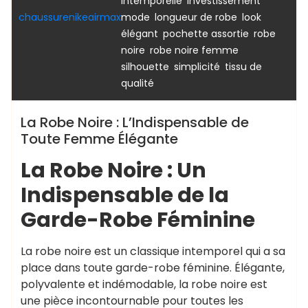
,
intemporelle
investissement
,
,
chaussurenikeairmax
mode
longueur de robe
look
,
,
élégant
pochette assortie
robe
,
,
noire
robe noire femme
,
,
silhouette
simplicité
tissu de
qualité
La Robe Noire : L’Indispensable de
Toute Femme Élégante
La Robe Noire : Un
Indispensable de la
Garde-Robe Féminine
La robe noire est un classique intemporel qui a sa
place dans toute garde-robe féminine. Élégante,
polyvalente et indémodable, la robe noire est
une pièce incontournable pour toutes les