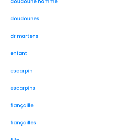
doudoune homme
doudounes
dr martens
enfant
escarpin
escarpins
fiançaille
fiançailles