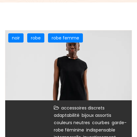
noir
robe
robe femme
,
accessoires discrets
,
,
adaptabilité
bijoux assortis
,
,
couleurs neutres
courbes
garde-
,
,
robe féminine
indispensable