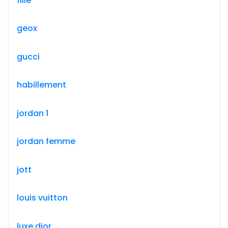
fille
geox
gucci
habillement
jordan 1
jordan femme
jott
louis vuitton
luxe dior