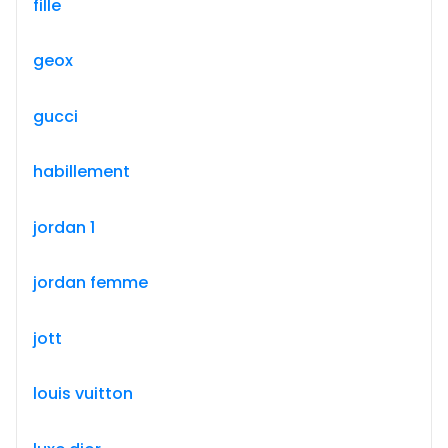
fille
geox
gucci
habillement
jordan 1
jordan femme
jott
louis vuitton