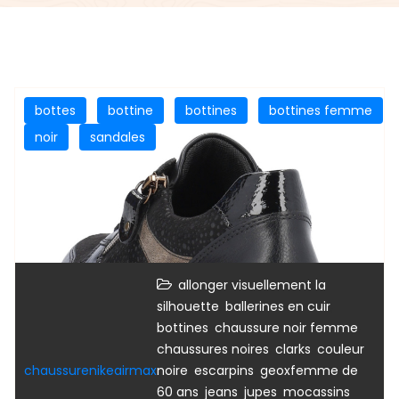
bottes
bottine
bottines
bottines femme
noir
sandales
allonger visuellement la
,
,
silhouette
ballerines en cuir
,
,
bottines
chaussure noir femme
,
,
chaussures noires
clarks
couleur
,
,
chaussurenikeairmax
noire
escarpins
geoxfemme de
,
,
,
60 ans
jeans
jupes
mocassins