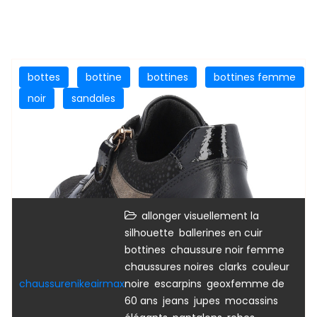
bottes
bottine
bottines
bottines femme
noir
sandales
allonger visuellement la
,
,
silhouette
ballerines en cuir
,
,
bottines
chaussure noir femme
,
,
chaussures noires
clarks
couleur
,
,
chaussurenikeairmax
noire
escarpins
geoxfemme de
,
,
,
60 ans
jeans
jupes
mocassins