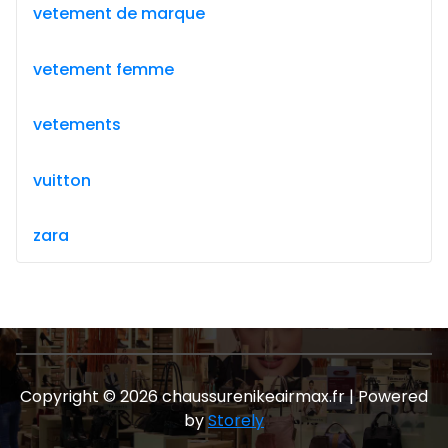
vetement de marque
vetement femme
vetements
vuitton
zara
Copyright © 2026 chaussurenikeairmax.fr | Powered
by
Storely