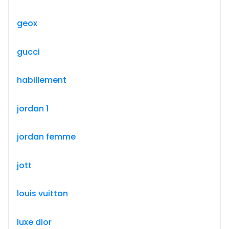
geox
gucci
habillement
jordan 1
jordan femme
jott
louis vuitton
luxe dior