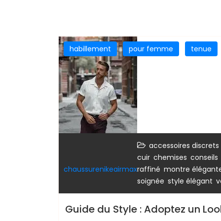
habillement
pour femme
tenue
accessoires discrets
,
,
cuir
chemises
conseils
,
chaussurenikeairmax
raffiné
montre élégant
,
,
soignée
style élégant
v
Guide du Style : Adoptez un Lo