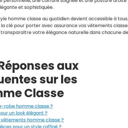
personnelle, une coiffure soignée et une posture droite
légante et sophistiquée.
tyle homme classe au quotidien devient accessible à tous
t la clé pour porter avec assurance vos vêtements classe
ez transparaître votre élégance naturelle dans chacune d
: Réponses aux
entes sur les
mme Classe
rde-robe homme classe ?
ur un look élégant ?
des vêtements homme classe ?
èces pour un style raffiné ?