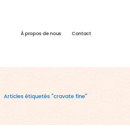
À
p
r
o
p
o
s
d
e
n
o
u
s
C
o
n
t
a
c
t
-
Articles étiquetés "cravate fine"