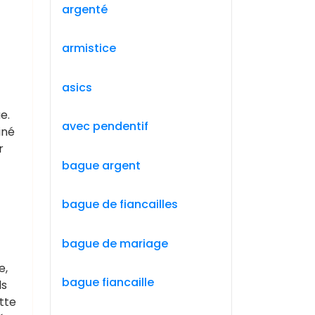
argenté
armistice
asics
e.
avec pendentif
iné
r
bague argent
bague de fiancailles
bague de mariage
e,
bague fiancaille
ls
tte