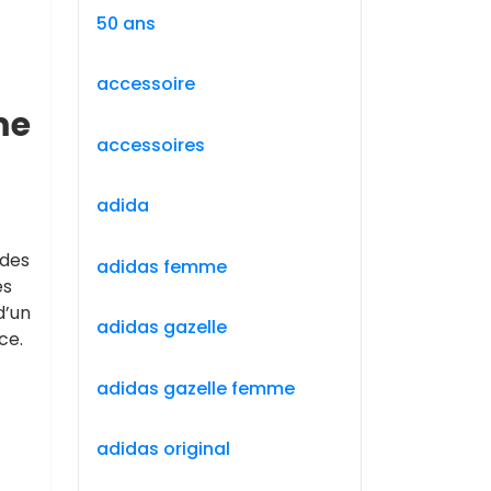
50 ans
accessoire
me
accessoires
adida
 des
adidas femme
es
d’un
adidas gazelle
ce.
adidas gazelle femme
adidas original