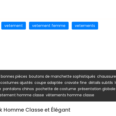
vetement
vetement femme
vetements
,
,
,
bonnes pièces
boutons de manchette sophistiqués
chaussure
,
,
,
,
,
costumes ajustés
coupe adaptée
cravate fine
détails subtils
,
,
,
e
pantalons chinos
pochette de costume
présentation globale
,
etement homme classe
vêtements homme classe
ok Homme Classe et Élégant