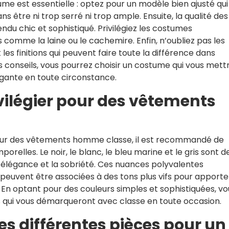
me est essentielle : optez pour un modèle bien ajusté qui
 être ni trop serré ni trop ample. Ensuite, la qualité des
endu chic et sophistiqué. Privilégiez les costumes
comme la laine ou le cachemire. Enfin, n’oubliez pas les
t les finitions qui peuvent faire toute la différence dans
s conseils, vous pourrez choisir un costume qui vous mett
égante en toute circonstance.
vilégier pour des vêtements
s pour des vêtements homme classe, il est recommandé de
porelles. Le noir, le blanc, le bleu marine et le gris sont d
’élégance et la sobriété. Ces nuances polyvalentes
 peuvent être associées à des tons plus vifs pour apporte
En optant pour des couleurs simples et sophistiquées, vo
és qui vous démarqueront avec classe en toute occasion.
s différentes pièces pour un