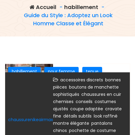
Accueil
-
habillement
-
Guide du Style : Adoptez un Look
Homme Classe et Élégant
habillement
pour femme
tenue
,
accessoires discrets
bonnes
vetement
vetement femme
vetements
,
pièces
boutons de manchette
,
,
sophistiqués
chaussures en cuir
,
,
chemises
conseils
costumes
,
,
ajustés
coupe adaptée
cravate
,
,
,
fine
détails subtils
look raffiné
chaussurenikeairmax
,
montre élégante
pantalons
,
,
chinos
pochette de costume