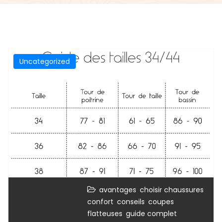
Uncategorized
,
,
avantages
choisir chaussures
,
,
confort
conseils
coupes
,
,
flatteuses
guide complet