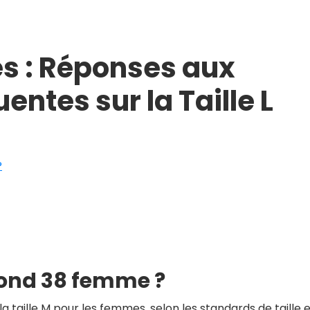
es : Réponses aux
ntes sur la Taille L
?
spond 38 femme ?
a taille M pour les femmes, selon les standards de taille 