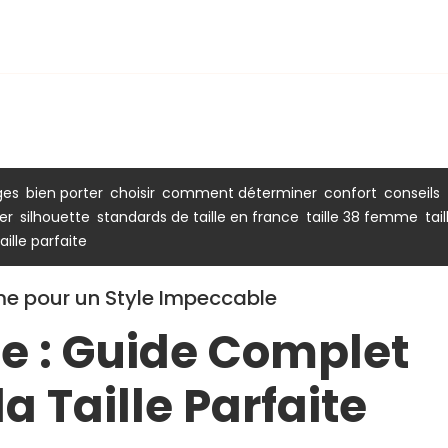
,
,
,
,
,
,
ges
bien porter
choisir
comment déterminer
confort
conseils
,
,
,
,
er
silhouette
standards de taille en france
taille 38 femme
tail
taille parfaite
mme pour un Style Impeccable
e : Guide Complet
a Taille Parfaite