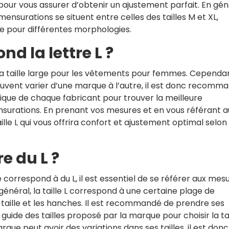
 pour vous assurer d’obtenir un ajustement parfait. En gén
mensurations se situent entre celles des tailles M et XL,
yle pour différentes morphologies.
nd la lettre L ?
a taille large pour les vêtements pour femmes. Cependant
peuvent varier d’une marque à l’autre, il est donc recomm
ifique de chaque fabricant pour trouver la meilleure
urations. En prenant vos mesures et en vous référant a
aille L qui vous offrira confort et ajustement optimal selon 
re du L ?
le correspond à du L, il est essentiel de se référer aux mes
 général, la taille L correspond à une certaine plage de
a taille et les hanches. Il est recommandé de prendre ses
ide des tailles proposé par la marque pour choisir la tai
ue peut avoir des variations dans ses tailles, il est donc