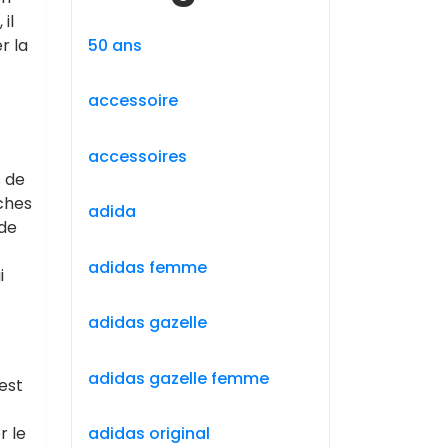
il
50 ans
r la
accessoire
accessoires
s de
nches
adida
 de
adidas femme
i
adidas gazelle
adidas gazelle femme
est
r le
adidas original