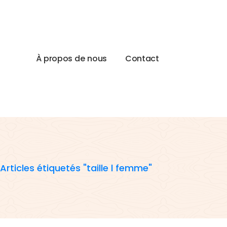
À
p
r
o
p
o
s
d
e
n
o
u
s
C
o
n
t
a
c
t
Articles étiquetés "taille l femme"