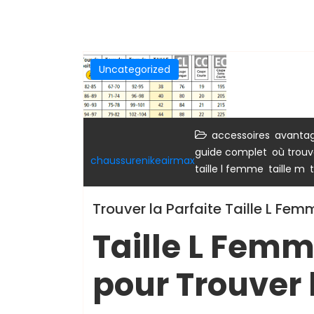
Uncategorized
,
accessoires
avanta
,
guide complet
où trouv
chaussurenikeairmax
,
,
taille l femme
taille m
Trouver la Parfaite Taille L Fe
Taille L Femm
pour Trouver l