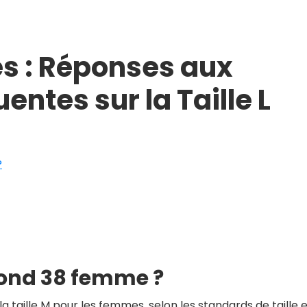
es : Réponses aux
ntes sur la Taille L
?
spond 38 femme ?
a taille M pour les femmes, selon les standards de taille 