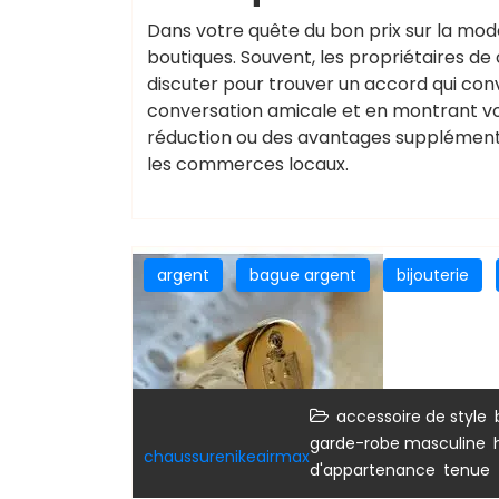
Dans votre quête du bon prix sur la mode
boutiques. Souvent, les propriétaires de 
discuter pour trouver un accord qui conv
conversation amicale et en montrant votr
réduction ou des avantages supplémenta
les commerces locaux.
argent
bague argent
bijouterie
,
accessoire de style
,
garde-robe masculine
chaussurenikeairmax
,
d'appartenance
tenue