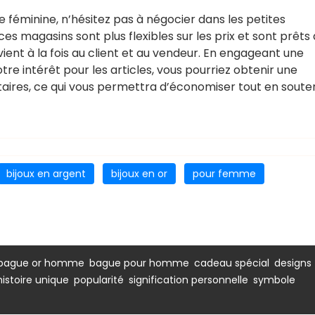
 féminine, n’hésitez pas à négocier dans les petites
ces magasins sont plus flexibles sur les prix et sont prêts 
ient à la fois au client et au vendeur. En engageant une
e intérêt pour les articles, vous pourriez obtenir une
ires, ce qui vous permettra d’économiser tout en soute
bijoux en argent
bijoux en or
pour femme
,
,
,
,
bague or homme
bague pour homme
cadeau spécial
designs
,
,
,
histoire unique
popularité
signification personnelle
symbole