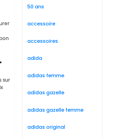
50 ans
urer
accessoire
 bon
accessoires
.
adida
e
adidas femme
 sur
ix
adidas gazelle
adidas gazelle femme
adidas original