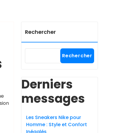
,
uses
,
ng
Rechercher
Rechercher
s
Derniers
messages
he
sion
Les Sneakers Nike pour
Homme : Style et Confort
Inégalés