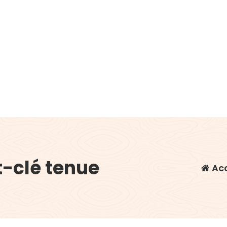
-clé tenue
Acc
,
,
,
 vestimentaires
codes de réduction
comparaison de prix
friperi