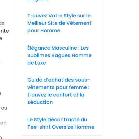
Trouvez Votre Style sur le
Meilleur Site de Vêtement
de
pour Homme
ente
e
Élégance Masculine : Les
Sublimes Bagues Homme
e
de Luxe
Guide d’achat des sous-
vêtements pour femme :
s
trouvez le confort et la
séduction
 ou
Le Style Décontracté du
 en
Tee-shirt Oversize Homme
n.