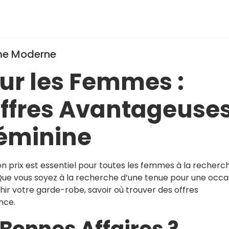
,
,
tters des marques en ligne
occasion spéciale
offres avantage
,
,
,
plateformes de revente
promotions spéciales
quantité
shoppi
,
ue
vêtements élégants
mme Moderne
our les Femmes :
Offres Avantageuse
Féminine
bon prix est essentiel pour toutes les femmes à la recherc
ue vous soyez à la recherche d’une tenue pour une occa
hir votre garde-robe, savoir où trouver des offres
nce.