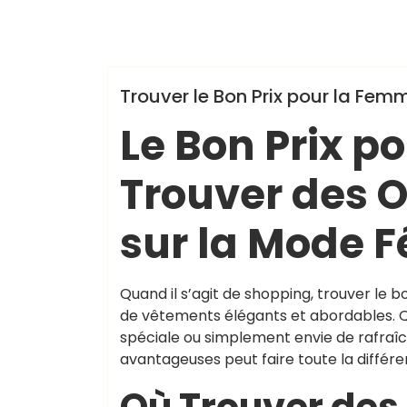
,
bon prix femme
newsle
,
chaussurenikeairmax
offres promotionnelles
,
soldes saisonnières
ten
Uncategorized
Trouver le Bon Prix pour la Fe
Le Bon Prix p
Trouver des 
sur la Mode 
Quand il s’agit de shopping, trouver le 
de vêtements élégants et abordables. Q
spéciale ou simplement envie de rafraîc
avantageuses peut faire toute la différe