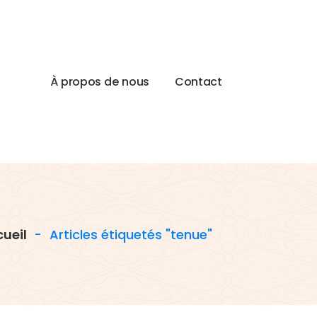
À
p
r
o
p
o
s
d
e
n
o
u
s
C
o
n
t
a
c
t
ueil
-
Articles étiquetés "tenue"
,
es
le