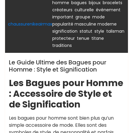
,
,
,
,
homme
bagues
bijoux
bracelets
,
,
créateurs
culturelle
événement
,
,
,
important
groupe
mode
,
chaussurenikeairmax
popularité masculine moderne
,
,
,
signification
statut
style
talisman
,
,
,
protecteur
tenue
titane
traditions
Le Guide Ultime des Bagues pour
Homme : Style et Signification
Les Bagues pour Homme
: Accessoire de Style et
de Signification
Les bagues pour homme sont bien plus qu’un
simple accessoire de mode. Elles sont des
symboles de style, de personnalité et parfois