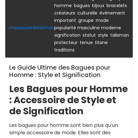
,
,
,
,
homme
bagues
bijoux
bracelets
,
,
créateurs
culturelle
événement
,
,
,
important
groupe
mode
,
chaussurenikeairmax
popularité masculine moderne
,
,
,
signification
statut
style
talisman
,
,
,
protecteur
tenue
titane
traditions
Le Guide Ultime des Bagues pour
Homme : Style et Signification
Les Bagues pour Homme
: Accessoire de Style et
de Signification
Les bagues pour homme sont bien plus qu’un
simple accessoire de mode. Elles sont des