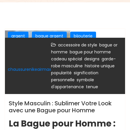
argent
bague argent
bijouterie
,
bijoux en argent
bijoux en or
pour femme
accessoire de style
bague or
,
,
homme
bague pour homme
,
,
cadeau spécial
designs
garde-
,
,
robe masculine
histoire unique
chaussurenikeairmax
,
popularité
signification
,
personnelle
symbole
,
d'appartenance
tenue
Style Masculin : Sublimer Votre Look
avec une Bague pour Homme
La Bague pour Homme :