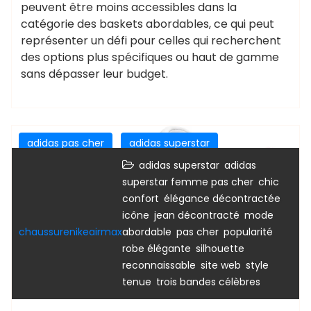
peuvent être moins accessibles dans la
catégorie des baskets abordables, ce qui peut
représenter un défi pour celles qui recherchent
des options plus spécifiques ou haut de gamme
sans dépasser leur budget.
adidas pas cher
adidas superstar
adidas superstar pas cher
basket adidas pas cher
,
adidas superstar
adidas
,
,
superstar femme pas cher
chic
chaussure adidas superstar
,
,
confort
élégance décontractée
,
,
icône
jean décontracté
mode
,
,
,
chaussurenikeairmax
abordable
pas cher
popularité
,
robe élégante
silhouette
,
,
,
reconnaissable
site web
style
,
tenue
trois bandes célèbres