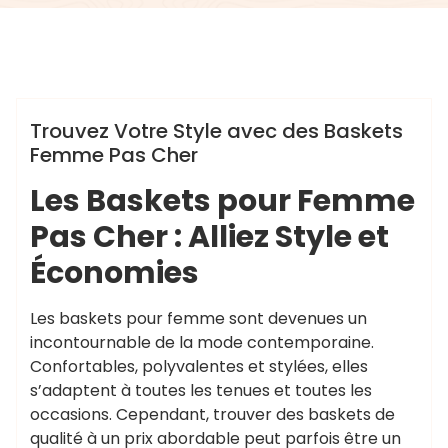
,
abordable
basket femme pas
,
,
,
,
cher
économies
marques
mode
chaussurenikeairmax
,
,
pas cher
prix
style
sport
Trouvez Votre Style avec des Baskets
Femme Pas Cher
Les Baskets pour Femme
Pas Cher : Alliez Style et
Économies
Les baskets pour femme sont devenues un
incontournable de la mode contemporaine.
Confortables, polyvalentes et stylées, elles
s’adaptent à toutes les tenues et toutes les
occasions. Cependant, trouver des baskets de
qualité à un prix abordable peut parfois être un