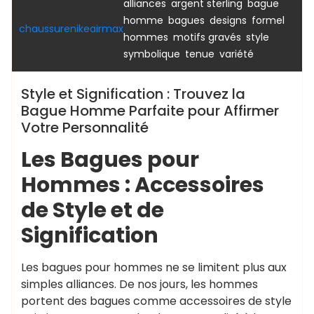
,
,
alliances
argent sterling
bague
,
,
,
,
homme
bagues
designs
formel
chaussurenikeairmax
,
,
,
hommes
motifs gravés
style
,
,
symbolique
tenue
variété
Style et Signification : Trouvez la
Bague Homme Parfaite pour Affirmer
Votre Personnalité
Les Bagues pour
Hommes : Accessoires
de Style et de
Signification
Les bagues pour hommes ne se limitent plus aux
simples alliances. De nos jours, les hommes
portent des bagues comme accessoires de style