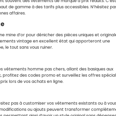
nt souvent des vêtements de marque à prix réduits. C’es
 haut de gamme à des tarifs plus accessibles. N’hésitez pa
nes affaires.
ge
une mine d’or pour dénicher des pièces uniques et original
êtements vintage en excellent état qui apporteront une
, le tout sans vous ruiner.
des vêtements homme pas chers, allant des basiques aux
 profitez des codes promo et surveillez les offres spécia
prix lors de vos achats en ligne.
hésitez pas à customiser vos vêtements existants ou à vou
es modifications ou ajouts peuvent transformer complète
 permettant ainsi d’avoir un style original sans dépense