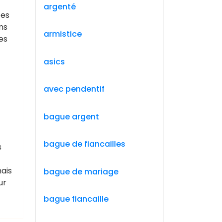
argenté
tes
ns
armistice
es
asics
avec pendentif
bague argent
bague de fiancailles
s
ais
bague de mariage
ur
bague fiancaille