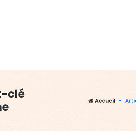
t-clé
Accueil
-
Arti
ne