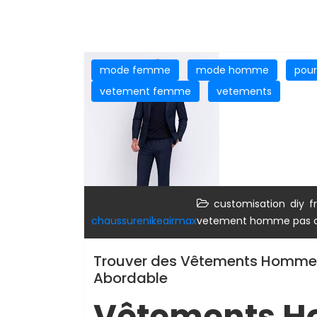
mode femme
mode homme
pou
vetement femme
vetements
,
,
customisation
diy
f
chaussurenikeairmax
vetement homme pas 
Trouver des Vêtements Homme Pa
Abordable
Vêtements H