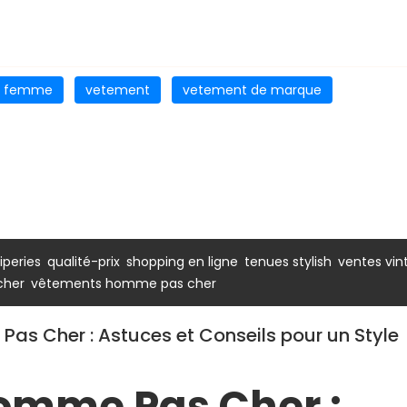
r femme
vetement
vetement de marque
,
,
,
,
riperies
qualité-prix
shopping en ligne
tenues stylish
ventes vin
,
cher
vêtements homme pas cher
s Cher : Astuces et Conseils pour un Style
omme Pas Cher :