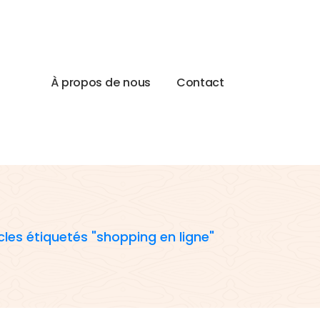
À
p
r
o
p
o
s
d
e
n
o
u
s
C
o
n
t
a
c
t
cles étiquetés "shopping en ligne"