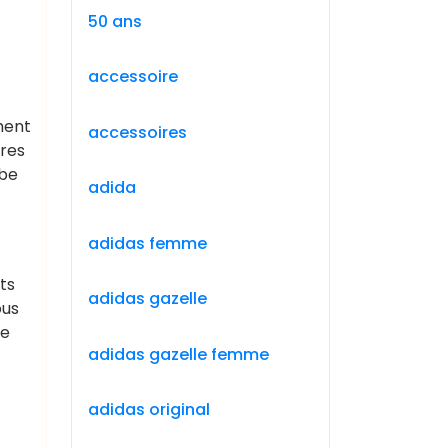
50 ans
accessoire
ement
accessoires
ires
obe
adida
adidas femme
ts
adidas gazelle
ous
de
adidas gazelle femme
adidas original