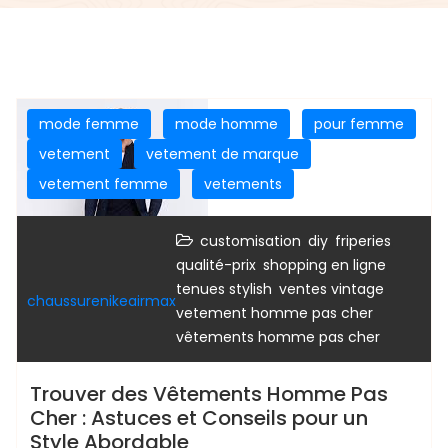
mode femme
mode homme
pour femme
vetement
vetement de marque
vetement femme
vetements
,
,
,
customisation
diy
friperies
,
,
qualité-prix
shopping en ligne
,
,
tenues stylish
ventes vintage
chaussurenikeairmax
,
vetement homme pas cher
vêtements homme pas cher
Trouver des Vêtements Homme Pas
Cher : Astuces et Conseils pour un
Style Abordable