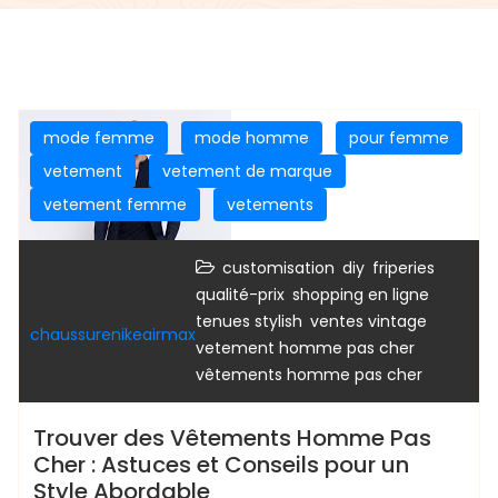
mode femme
mode homme
pour femme
vetement
vetement de marque
vetement femme
vetements
,
,
,
customisation
diy
friperies
,
,
qualité-prix
shopping en ligne
,
,
tenues stylish
ventes vintage
chaussurenikeairmax
,
vetement homme pas cher
vêtements homme pas cher
Trouver des Vêtements Homme Pas
Cher : Astuces et Conseils pour un
Style Abordable