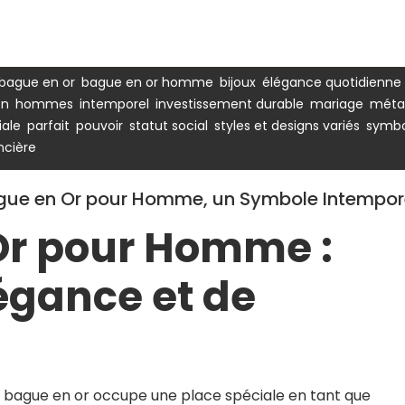
,
,
,
,
bague en or
bague en or homme
bijoux
élégance quotidienne
,
,
,
,
,
on
hommes
intemporel
investissement durable
mariage
méta
,
,
,
,
,
iale
parfait
pouvoir
statut social
styles et designs variés
symbo
ncière
Bague en Or pour Homme, un Symbole Intempor
Or pour Homme :
égance et de
la bague en or occupe une place spéciale en tant que