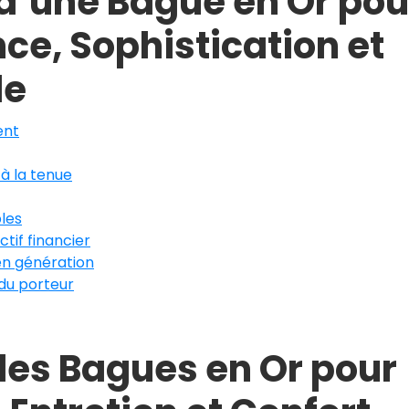
d’une Bague en Or pou
e, Sophistication et
le
ent
 à la tenue
bles
tif financier
en génération
 du porteur
des Bagues en Or pour