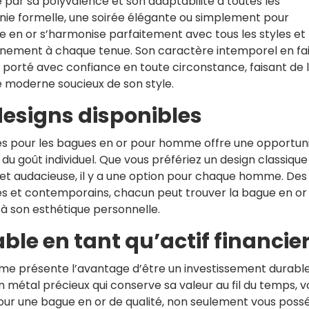
par sa polyvalence et son adaptabilité à toutes les
nie formelle, une soirée élégante ou simplement pour
 en or s’harmonise parfaitement avec tous les styles et
finement à chaque tenue. Son caractère intemporel en fai
 porté avec confiance en toute circonstance, faisant de 
e moderne soucieux de son style.
 designs disponibles
bles pour les bagues en or pour homme offre une opportun
t du goût individuel. Que vous préfériez un design classique
t audacieuse, il y a une option pour chaque homme. Des
és et contemporains, chacun peut trouver la bague en or 
à son esthétique personnelle.
le en tant qu’actif financie
me présente l’avantage d’être un investissement durabl
t un métal précieux qui conserve sa valeur au fil du temps, v
ur une bague en or de qualité, non seulement vous poss