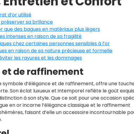
Entretien et Confort
t d’or utilisé
 préserver sa brillance
er que des bagues en matériaux plus légers
s intenses en raison de sa fragilité
iques chez certaines personnes sensibles à l’or
es en raison de sa nature précieuse et formelle
éviter les rayures et les dommages
et de raffinement
 symbole d’élégance et de raffinement, offre une touch
orte. Son éclat luxueux et intemporel reflète le goût exqui
 distinction à son style. Que ce soit pour une occasion spéc
ague en or incarne l’élégance classique et le raffinement
phémères, faisant d’elle un accessoire incontournable po
.
el