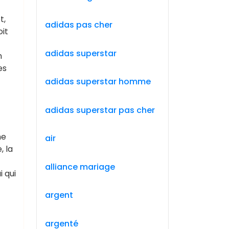
t,
adidas pas cher
oit
adidas superstar
n
es
adidas superstar homme
adidas superstar pas cher
ne
air
, la
alliance mariage
i qui
argent
argenté