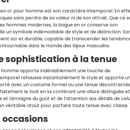
 en or pour homme est son caractère intemporel. En effe
ques sans perdre de sa valeur ni de son attrait. Que ce s
les hommes modernes, la bague en or conserve son
lle un symbole indémodable de style et de distinction. So
ment sûr et durable, capable de transcender les tendanc
ontournable dans le monde des bijoux masculins.
 sophistication à la tenue
’un homme apporte indéniablement une touche de
intemporel rehausse instantanément le style et apporte u
 porté avec un costume formel ou une tenue décontractée
tement le look en lui conférant une allure distinguée et
s et témoigne du goût et de l’attention aux détails de celu
 un véritable atout pour parfaire toute tenue avec classe.
s occasions