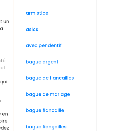
armistice
t un
la
asics
avec pendentif
ité
bague argent
 et
bague de fiancailles
qui
bague de mariage
r
bague fiancaille
e en
oire
bague fiançailles
édez