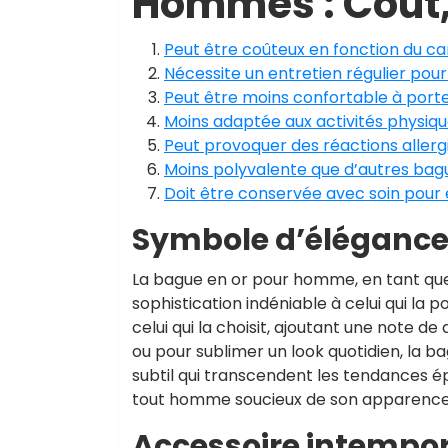
Hommes : Coût, 
Peut être coûteux en fonction du cara
Nécessite un entretien régulier pour
Peut être moins confortable à port
Moins adaptée aux activités physique
Peut provoquer des réactions allerg
Moins polyvalente que d’autres bagu
Doit être conservée avec soin pour 
Symbole d’élégance 
La bague en or pour homme, en tant que
sophistication indéniable à celui qui la p
celui qui la choisit, ajoutant une note de
ou pour sublimer un look quotidien, la b
subtil qui transcendent les tendances é
tout homme soucieux de son apparence
Accessoire intempor