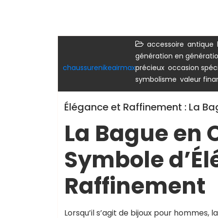
,
,
accessoire
antique
argent
bague argent
pour femme
génération en générati
,
chaussurenikeairmax
précieux
occasion spéc
,
symbolisme
valeur fina
Élégance et Raffinement : La 
La Bague en 
Symbole d’Él
Raffinement
Lorsqu’il s’agit de bijoux pour hommes, 