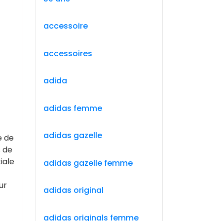
accessoire
accessoires
adida
adidas femme
adidas gazelle
e de
s de
iale
adidas gazelle femme
ur
adidas original
adidas originals femme