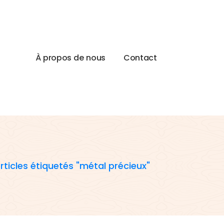
À
p
r
o
p
o
s
d
e
n
o
u
s
C
o
n
t
a
c
t
rticles étiquetés "métal précieux"