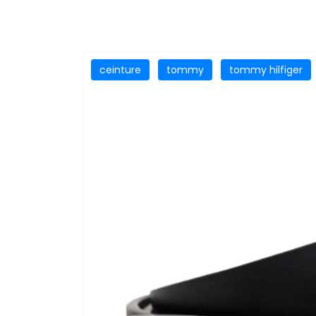
ceinture
tommy
tommy hilfiger