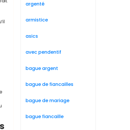
fait
argenté
armistice
’il
asics
avec pendentif
bague argent
bague de fiancailles
e
bague de mariage
u
bague fiancaille
es