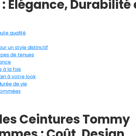
: Élégance, Durabilité 
ute qualité
 un style distinctif
types de tenues
gance
à la fois
in à votre look
durée de vie
enommées
des Ceintures Tommy
ommes : Coût, Design,