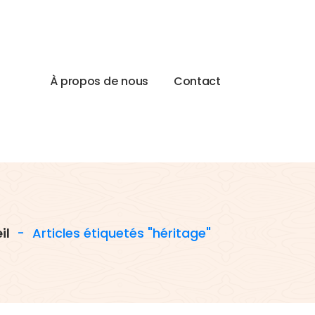
À
p
r
o
p
o
s
d
e
n
o
u
s
C
o
n
t
a
c
t
il
-
Articles étiquetés "héritage"