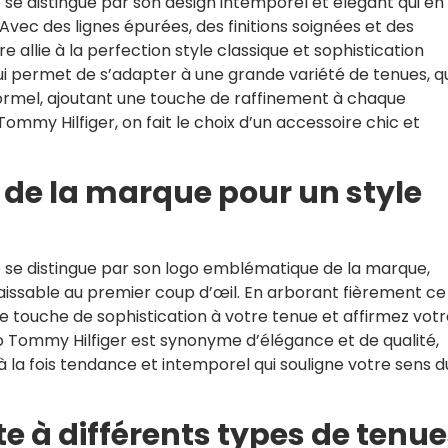
e distingue par son design intemporel et élégant qui en 
vec des lignes épurées, des finitions soignées et des
e allie à la perfection style classique et sophistication
i permet de s’adapter à une grande variété de tenues, qu
formel, ajoutant une touche de raffinement à chaque
mmy Hilfiger, on fait le choix d’un accessoire chic et
de la marque pour un style
se distingue par son logo emblématique de la marque,
nnaissable au premier coup d’œil. En arborant fièrement ce
 touche de sophistication à votre tenue et affirmez votr
o Tommy Hilfiger est synonyme d’élégance et de qualité,
à la fois tendance et intemporel qui souligne votre sens d
e à différents types de tenu